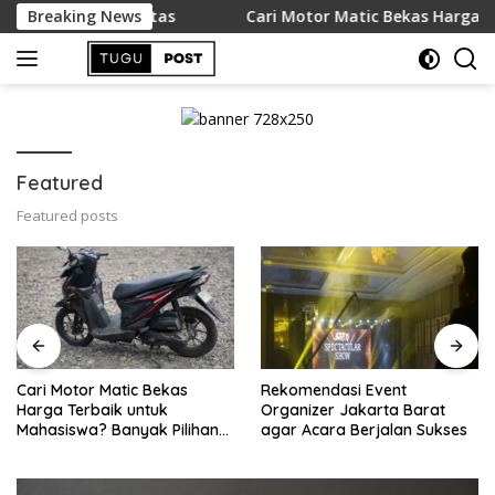
Skip
ing Berkualitas
Breaking News
Cari Motor Matic Bekas Harga Terbaik
to
content
Featured
Featured posts
ari Motor Matic Bekas
Rekomendasi Event
Me
arga Terbaik untuk
Organizer Jakarta Barat
Zi
ahasiswa? Banyak Pilihan
agar Acara Berjalan Sukses
un
i LapakMotor.id