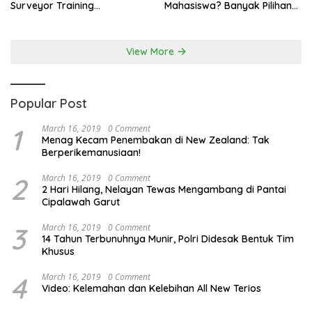
Surveyor Training
Mahasiswa? Banyak Pilihan
Berkualitas
di LapakMotor.id
View More
Popular Post
1
March 16, 2019
0 Comment
Menag Kecam Penembakan di New Zealand: Tak
Berperikemanusiaan!
2
March 16, 2019
0 Comment
2 Hari Hilang, Nelayan Tewas Mengambang di Pantai
Cipalawah Garut
3
March 16, 2019
0 Comment
14 Tahun Terbunuhnya Munir, Polri Didesak Bentuk Tim
Khusus
4
March 16, 2019
0 Comment
Video: Kelemahan dan Kelebihan All New Terios