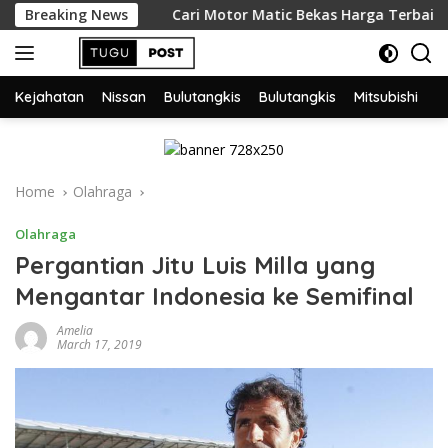
Skip
ualitas
Breaking News
Cari Motor Matic Bekas Harga Terbaik untuk Ma
to
content
Kejahatan
Nissan
Bulutangkis
Bulutangkis
Mitsubishi
D
Home
Olahraga
Olahraga
Pergantian Jitu Luis Milla yang
Mengantar Indonesia ke Semifinal
Amelia
March 17, 2019