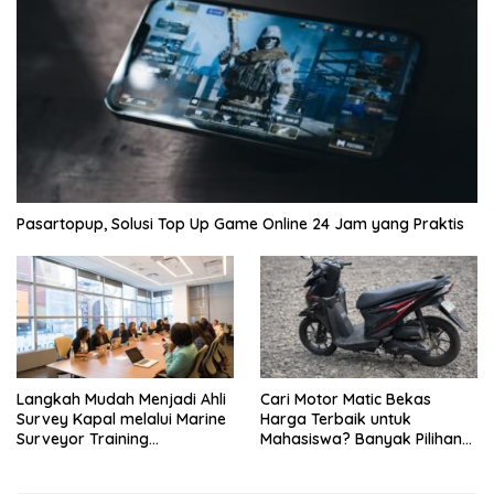
Pasartopup, Solusi Top Up Game Online 24 Jam yang Praktis
Langkah Mudah Menjadi Ahli
Cari Motor Matic Bekas
Survey Kapal melalui Marine
Harga Terbaik untuk
Surveyor Training
Mahasiswa? Banyak Pilihan
Berkualitas
di LapakMotor.id