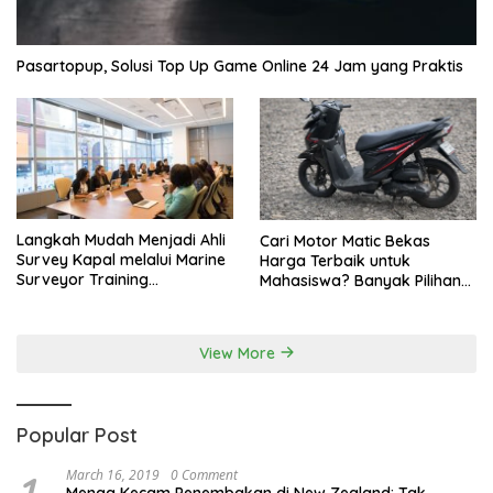
Pasartopup, Solusi Top Up Game Online 24 Jam yang Praktis
Langkah Mudah Menjadi Ahli
Cari Motor Matic Bekas
Survey Kapal melalui Marine
Harga Terbaik untuk
Surveyor Training
Mahasiswa? Banyak Pilihan
Berkualitas
di LapakMotor.id
View More
Popular Post
1
March 16, 2019
0 Comment
Menag Kecam Penembakan di New Zealand: Tak