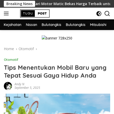
Skip
Breaking News
Cari Motor Matic Bekas Harga Terbaik untuk Mahasiswa? 
to
content
Kejahatan
Nissan
Bulutangkis
Bulutangkis
Mitsubishi
D
Home
Otomotif
Otomotif
Tips Menentukan Mobil Baru yang
Tepat Sesuai Gaya Hidup Anda
Andy N
September 5, 2025